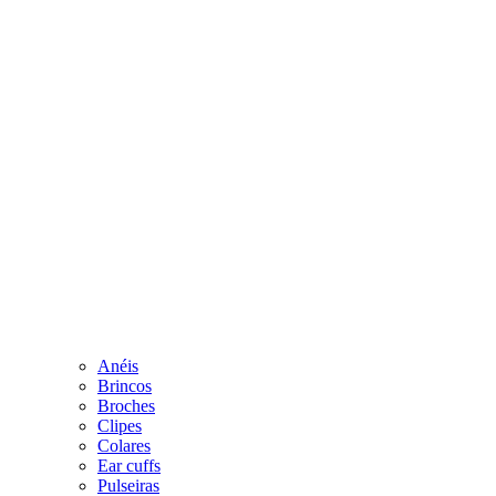
Anéis
Brincos
Broches
Clipes
Colares
Ear cuffs
Pulseiras