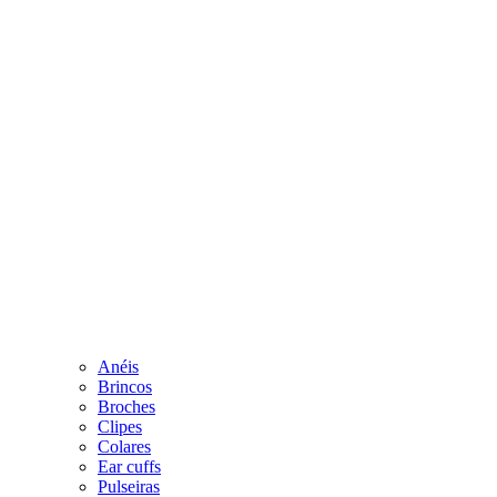
Anéis
Brincos
Broches
Clipes
Colares
Ear cuffs
Pulseiras