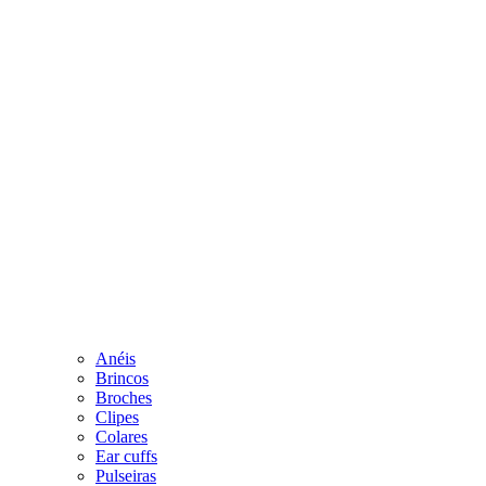
Anéis
Brincos
Broches
Clipes
Colares
Ear cuffs
Pulseiras