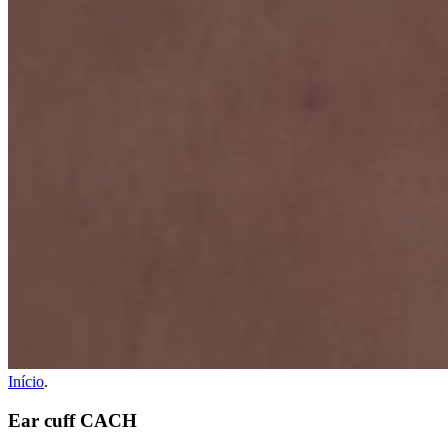
Início
.
Ear cuff CACH